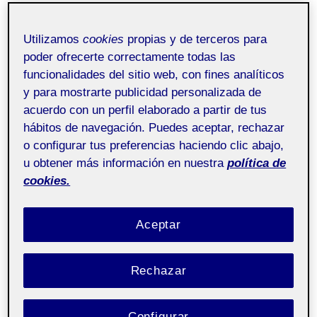
O
A
GALERÍA UOC
ActiFolio:
231 Proyecto I - Aula 1
C
S
231_20_314_01
Utilizamos
cookies
propias y de terceros para
OTRAS COSAS
poder ofrecerte correctamente todas las
Proyecto I – Aula 1
funcionalidades del sitio web, con fines analíticos
y para mostrarte publicidad personalizada de
acuerdo con un perfil elaborado a partir de tus
hábitos de navegación. Puedes aceptar, rechazar
o configurar tus preferencias haciendo clic abajo,
u obtener más información en nuestra
política de
cookies.
Aceptar
Rechazar
Configurar