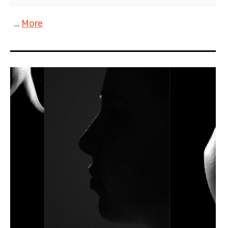
…
More