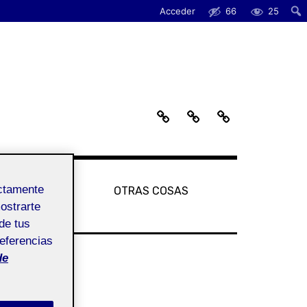
Acceder
66
25
S
G
O
O
A
T
B
L
R
R
E
A
E
R
S
M
Í
C
ectamente
ALERÍA UOC
OTRAS COSAS
I
A
O
mostrarte
U
S
de tus
O
A
C
S
referencias
de