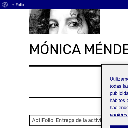
Acerca
+ Folio
Skip
de
to
WordPress
content
MÓNICA MÉND
Utiliza
todas la
publicid
hábitos 
haciendo
cookies
ActiFolio:
Entrega de la actividad P2