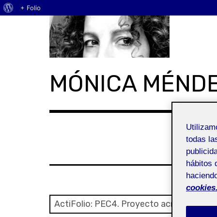
Acerca
+ Folio
Skip
de
to
WordPress
content
MÓNICA MÉND
Utiliza
todas la
publicid
hábitos 
haciendo
cookies
ActiFolio:
PEC4. Proyecto acrílico.
PE