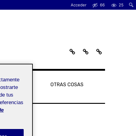
Acceder
66
25
S
G
O
O
A
T
B
L
R
R
E
A
E
R
S
ectamente
M
Í
C
ALERÍA UOC
OTRAS COSAS
mostrarte
I
A
O
U
S
de tus
O
A
referencias
C
S
de