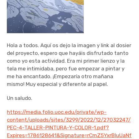
Hola a todos. Aquí os dejo la imagen y link al dosier
del proyecto, espero que hayáis disfrutado tanto
como yo esta actividad. Era mi primer lienzo y la
tela me intimidaba, pero fue empezar a pintar y
me ha encantado. ¡Empezaría otro mañana
mismo! Muy especial y diferente al papel.
Un saludo.
https://media.folio.uoc.edu/private/wp-
content/uploads/sites/3299/2022/12/27032247/
PEC-4-TALLER-PINTURA-Y-COLOR-1.pdf?
Expires=1786128641&Signature=rCmZ5YxrBIuUaNf