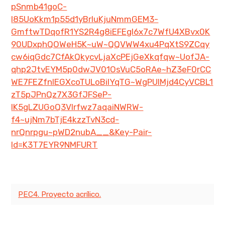
pSnmb41goC-
l85UoKkm1p55d1yBrIuKjuNmmGEM3-
GmftwTDqofR1YS2R4g8iEFEgl6x7c7WfU4XBvx0K
90UDxphQOWeH5K~uW~QQVWW4xu4PqXtS9ZCqy
cw6iqGdc7CfAkQkycvLjaXcPEjGeXkqfqw~UofJA-
qhp2JtvEYM5p0dwJV01OsVuC5oRAe~hZ3eF0rCC
WE7FEZfnIEGXcoTULoBilYqTG~WgPUIMjd4CyVCBL1
zT5pJPnQz7X3GfJFSeP-
IK5gLZUGoQ3VIrfwz7aqaiNWRW-
f4~ujNm7bTjE4kzzTvN3cd-
nrQnrpgu~pWD2nubA__&Key-Pair-
Id=K3T7EYR9NMFURT
PEC4. Proyecto acrílico.