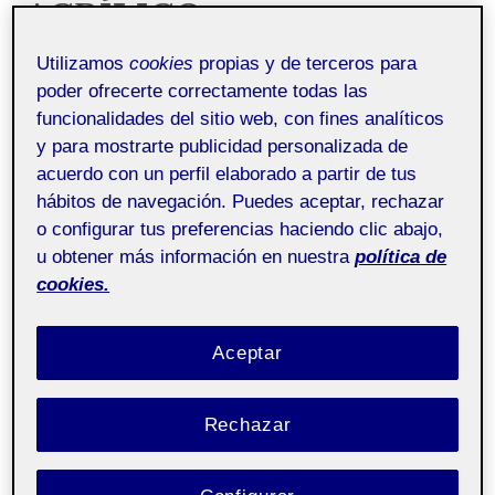
ACRÍLICO.
O
A
GALERÍA UOC
C
S
Mónica Méndez González
27/12/2022
Uncategorized
Utilizamos
cookies
propias y de terceros para
OTRAS COSAS
poder ofrecerte correctamente todas las
funcionalidades del sitio web, con fines analíticos
y para mostrarte publicidad personalizada de
acuerdo con un perfil elaborado a partir de tus
hábitos de navegación. Puedes aceptar, rechazar
o configurar tus preferencias haciendo clic abajo,
u obtener más información en nuestra
política de
cookies.
Aceptar
Rechazar